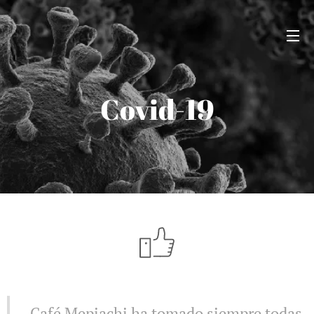
Covid-19
Café Mepiachi ha tomado siempre todas